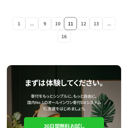
1
...
9
10
11
12
13
...
16
まずは体験してください。
寄付をもっとシンプルに、もっと自由に。
国内No.1のオールインワン寄付DXシステム
で、
支援をはじめましょう。
30日間無料お試し