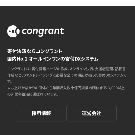
寄付決済ならコングラント
国内No.1 オールインワンの寄付DXシステム
コングラントは、寄付募集ページの作成、オンライン決済、支援者管理、領収書
作成など、ファンドレイジングに必要な全ての機能が揃った寄付DXシステムで
す。
立ち上げたばかりの団体から年間収入数十億円規模の団体まで、3,000以上
の非営利組織に選ばれています。
採用情報
運営会社