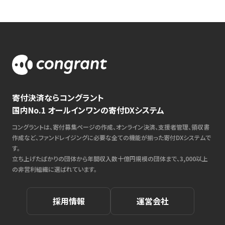
寄付決済ならコングラント
国内No.1 オールインワンの寄付DXシステム
コングラントは、寄付募集ページの作成、オンライン決済、支援者管理、領収書
作成など、ファンドレイジングに必要な全ての機能が揃った寄付DXシステムで
す。
立ち上げたばかりの団体から年間収入数十億円規模の団体まで、3,000以上
の非営利組織に選ばれています。
採用情報
運営会社