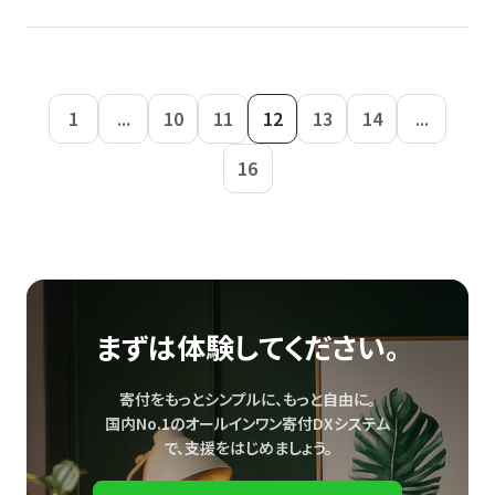
1
...
10
11
12
13
14
...
16
まずは体験してください。
寄付をもっとシンプルに、もっと自由に。
国内No.1のオールインワン寄付DXシステム
で、
支援をはじめましょう。