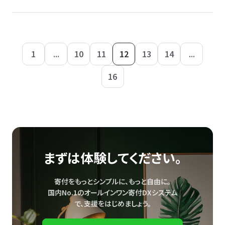
1
...
10
11
12
13
14
...
16
まずは体験してください。
寄付をもっとシンプルに、もっと自由に。
国内No.1のオールインワン寄付DXシステム
で、
支援をはじめましょう。