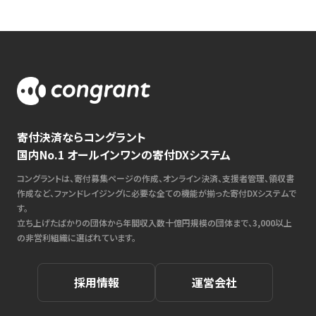
寄付決済ならコングラント
国内No.1 オールインワンの寄付DXシステム
コングラントは、寄付募集ページの作成、オンライン決済、支援者管理、領収書
作成など、ファンドレイジングに必要な全ての機能が揃った寄付DXシステムで
す。
立ち上げたばかりの団体から年間収入数十億円規模の団体まで、3,000以上
の非営利組織に選ばれています。
採用情報
運営会社