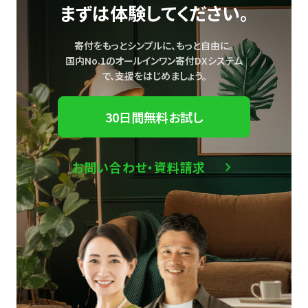
まずは体験してください。
寄付をもっとシンプルに、もっと自由に。
国内No.1のオールインワン寄付DXシステム
で、
支援をはじめましょう。
30日間無料お試し
お問い合わせ・資料請求