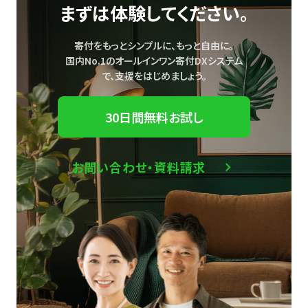
まずは体験してください。
寄付をもっとシンプルに、もっと自由に。
国内No.1のオールインワン寄付DXシステム
で、
支援をはじめましょう。
30日間無料お試し
お問い合わせ・資料請求