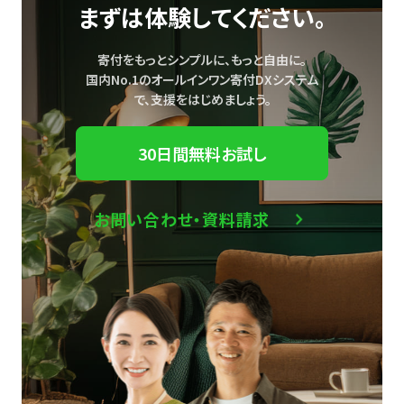
まずは体験してください。
寄付をもっとシンプルに、もっと自由に。
国内No.1のオールインワン寄付DXシステム
で、
支援をはじめましょう。
30日間無料お試し
お問い合わせ・資料請求