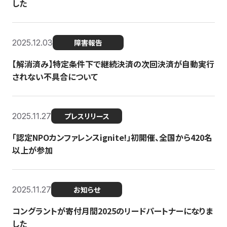
した
2025.12.03
障害報告
【解消済み】特定条件下で継続決済の次回決済が自動実行
されない不具合について
2025.11.27
プレスリリース
「認定NPOカンファレンスignite!」初開催、全国から420名
以上が参加
2025.11.27
お知らせ
コングラントが寄付月間2025のリードパートナーになりま
した