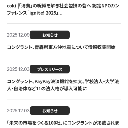
coki |「清貧」の呪縛を解き社会包摂の砦へ 認定NPOカン
ファレンス「ignite! 2025」...
2025.12.09
お知らせ
コングラント、青森県東方沖地震について情報収集開始
2025.12.03
プレスリリース
コングラント、PayPay決済機能を拡大。学校法人・大学法
人・自治体など11の法人格が導入可能に
2025.12.03
お知らせ
「未来の市場をつくる100社」にコングラントが掲載されま