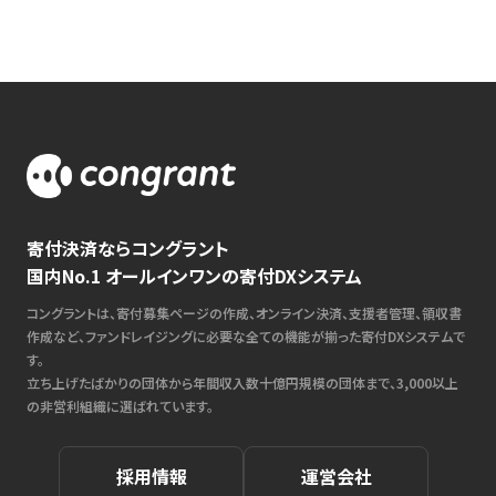
寄付決済ならコングラント
国内No.1 オールインワンの寄付DXシステム
コングラントは、寄付募集ページの作成、オンライン決済、支援者管理、領収書
作成など、ファンドレイジングに必要な全ての機能が揃った寄付DXシステムで
す。
立ち上げたばかりの団体から年間収入数十億円規模の団体まで、3,000以上
の非営利組織に選ばれています。
採用情報
運営会社