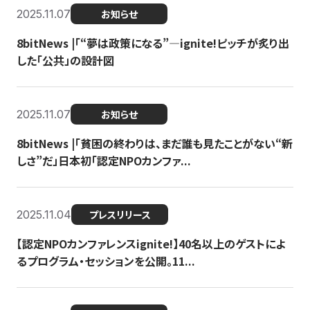
2025.11.07
お知らせ
8bitNews |「“夢は政策になる”—ignite!ピッチが炙り出
した「公共」の設計図
2025.11.07
お知らせ
8bitNews |「貧困の終わりは、まだ誰も見たことがない“新
しさ”だ」日本初「認定NPOカンファ...
2025.11.04
プレスリリース
【認定NPOカンファレンスignite!】40名以上のゲストによ
るプログラム・セッションを公開。11...