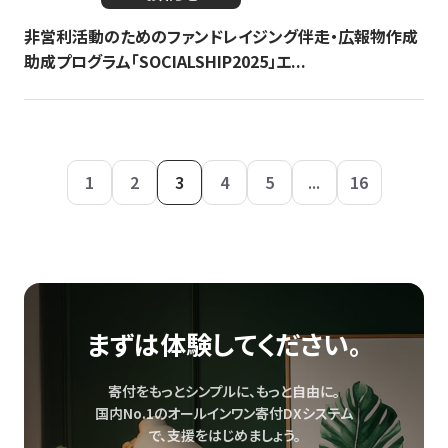
非営利活動のためのファンドレイジング伴走・広報物作成
助成プログラム「SOCIALSHIP2025」エ...
1
2
3
4
5
...
16
まずは体験してください。
寄付をもっとシンプルに、もっと自由に。
国内No.1のオールインワン寄付DXシステム
で、
支援をはじめましょう。