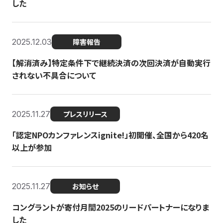
した
2025.12.03
障害報告
【解消済み】特定条件下で継続決済の次回決済が自動実行
されない不具合について
2025.11.27
プレスリリース
「認定NPOカンファレンスignite!」初開催、全国から420名
以上が参加
2025.11.27
お知らせ
コングラントが寄付月間2025のリードパートナーになりま
した