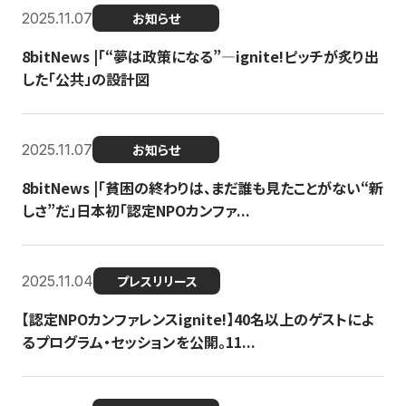
2025.11.07
お知らせ
8bitNews |「“夢は政策になる”—ignite!ピッチが炙り出
した「公共」の設計図
2025.11.07
お知らせ
8bitNews |「貧困の終わりは、まだ誰も見たことがない“新
しさ”だ」日本初「認定NPOカンファ...
2025.11.04
プレスリリース
【認定NPOカンファレンスignite!】40名以上のゲストによ
るプログラム・セッションを公開。11...