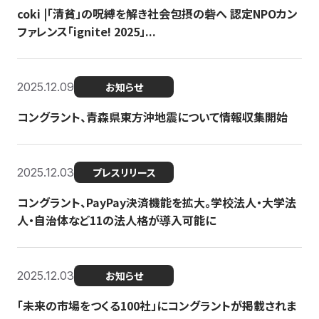
coki |「清貧」の呪縛を解き社会包摂の砦へ 認定NPOカン
ファレンス「ignite! 2025」...
2025.12.09
お知らせ
コングラント、青森県東方沖地震について情報収集開始
2025.12.03
プレスリリース
コングラント、PayPay決済機能を拡大。学校法人・大学法
人・自治体など11の法人格が導入可能に
2025.12.03
お知らせ
「未来の市場をつくる100社」にコングラントが掲載されま