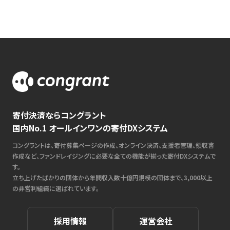
寄付決済ならコングラント
国内No.1 オールインワンの寄付DXシステム
コングラントは、寄付募集ページの作成、オンライン決済、支援者管理、領収書
作成など、ファンドレイジングに必要な全ての機能が揃った寄付DXシステムで
す。
立ち上げたばかりの団体から年間収入数十億円規模の団体まで、3,000以上
の非営利組織に選ばれています。
採用情報
運営会社