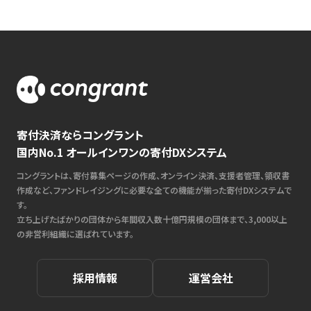
寄付決済ならコングラント
国内No.1 オールインワンの寄付DXシステム
コングラントは、寄付募集ページの作成、オンライン決済、支援者管理、領収書
作成など、ファンドレイジングに必要な全ての機能が揃った寄付DXシステムで
す。
立ち上げたばかりの団体から年間収入数十億円規模の団体まで、3,000以上
の非営利組織に選ばれています。
採用情報
運営会社