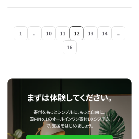
1
...
10
11
12
13
14
...
16
まずは体験してください。
寄付をもっとシンプルに、もっと自由に。
国内No.1のオールインワン寄付DXシステム
で、
支援をはじめましょう。