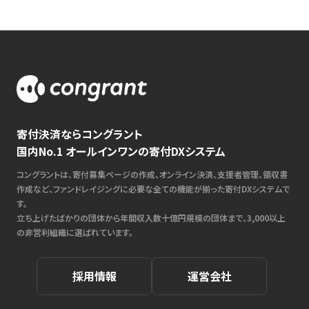
寄付決済ならコングラント
国内No.1 オールインワンの寄付DXシステム
コングラントは、寄付募集ページの作成、オンライン決済、支援者管理、領収書
作成など、ファンドレイジングに必要な全ての機能が揃った寄付DXシステムで
す。
立ち上げたばかりの団体から年間収入数十億円規模の団体まで、3,000以上
の非営利組織に選ばれています。
採用情報
運営会社