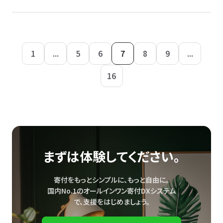
1
...
5
6
7
8
9
...
16
まずは体験してください。
寄付をもっとシンプルに、もっと自由に。
国内No.1のオールインワン寄付DXシステム
で、
支援をはじめましょう。