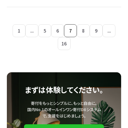
1
...
5
6
7
8
9
...
16
まずは体験してください。
寄付をもっとシンプルに、もっと自由に。
国内No.1のオールインワン寄付DXシステム
で、
支援をはじめましょう。