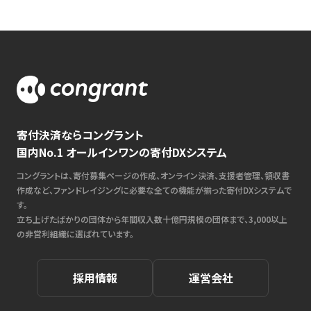
寄付決済ならコングラント
国内No.1 オールインワンの寄付DXシステム
コングラントは、寄付募集ページの作成、オンライン決済、支援者管理、領収書
作成など、ファンドレイジングに必要な全ての機能が揃った寄付DXシステムで
す。
立ち上げたばかりの団体から年間収入数十億円規模の団体まで、3,000以上
の非営利組織に選ばれています。
採用情報
運営会社