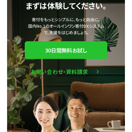
まずは体験してください。
寄付をもっとシンプルに、もっと自由に。
国内No.1のオールインワン寄付DXシステム
で、
支援をはじめましょう。
30日間無料お試し
お問い合わせ・資料請求