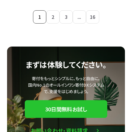
1
2
3
...
16
まずは体験してください。
寄付をもっとシンプルに、もっと自由に。
国内No.1のオールインワン寄付DXシステム
で、
支援をはじめましょう。
30日間無料お試し
お問い合わせ・資料請求