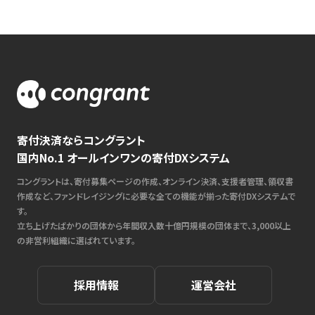
寄付決済ならコングラント
国内No.1 オールインワンの寄付DXシステム
コングラントは、寄付募集ページの作成、オンライン決済、支援者管理、領収書
作成など、ファンドレイジングに必要な全ての機能が揃った寄付DXシステムで
す。
立ち上げたばかりの団体から年間収入数十億円規模の団体まで、3,000以上
の非営利組織に選ばれています。
採用情報
運営会社