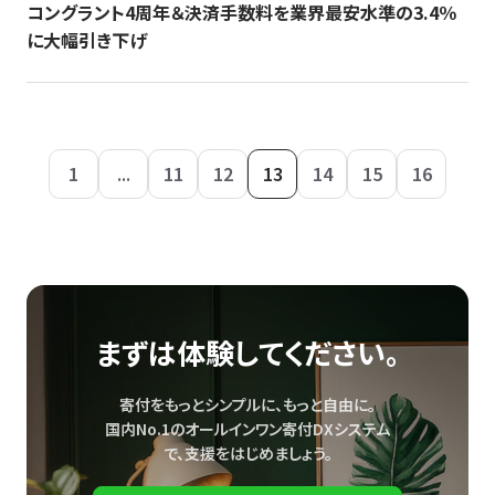
コングラント4周年＆決済手数料を業界最安水準の3.4％
に大幅引き下げ
1
...
11
12
13
14
15
16
まずは体験してください。
寄付をもっとシンプルに、もっと自由に。
国内No.1のオールインワン寄付DXシステム
で、
支援をはじめましょう。