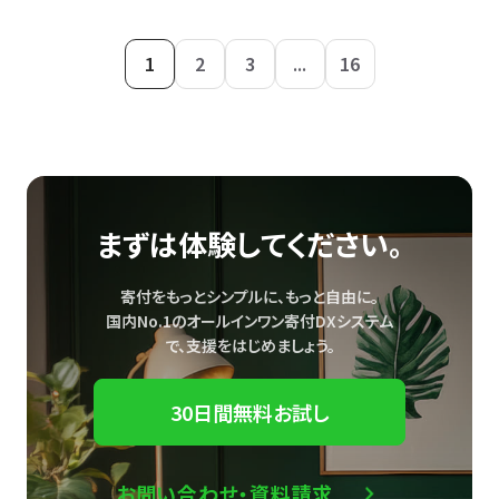
1
2
3
...
16
まずは体験してください。
寄付をもっとシンプルに、もっと自由に。
国内No.1のオールインワン寄付DXシステム
で、
支援をはじめましょう。
30日間無料お試し
お問い合わせ・資料請求