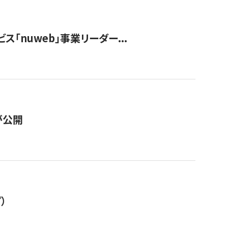
ス「nuweb」事業リーダー...
が公開
）