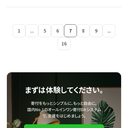
1
...
5
6
7
8
9
...
16
まずは体験してください。
寄付をもっとシンプルに、もっと自由に。
国内No.1のオールインワン寄付DXシステム
で、
支援をはじめましょう。