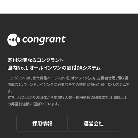
寄付決済ならコングラント
国内No.1 オールインワンの寄付DXシステム
コングラントは、寄付募集ページの作成、オンライン決済、支援者管理、領収書
作成など、ファンドレイジングに必要な全ての機能が揃った寄付DXシステムで
す。
立ち上げたばかりの団体から年間収入数十億円規模の団体まで、3,000以上
の非営利組織に選ばれています。
採用情報
運営会社