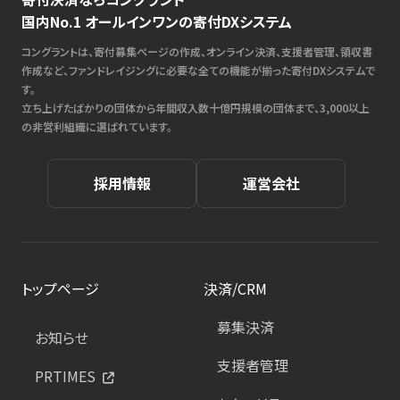
国内No.1 オールインワンの寄付DXシステム
コングラントは、寄付募集ページの作成、オンライン決済、支援者管理、領収書
作成など、ファンドレイジングに必要な全ての機能が揃った寄付DXシステムで
す。
立ち上げたばかりの団体から年間収入数十億円規模の団体まで、3,000以上
の非営利組織に選ばれています。
採用情報
運営会社
トップページ
決済/CRM
募集決済
お知らせ
支援者管理
PRTIMES