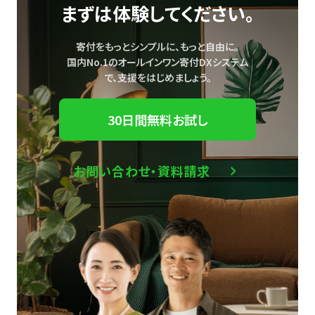
まずは体験してください。
寄付をもっとシンプルに、もっと自由に。
国内No.1のオールインワン寄付DXシステム
で、
支援をはじめましょう。
30日間無料お試し
お問い合わせ・資料請求