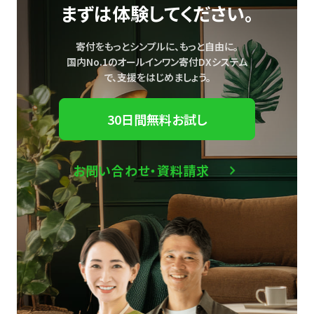
まずは体験してください。
寄付をもっとシンプルに、もっと自由に。
国内No.1のオールインワン寄付DXシステム
で、
支援をはじめましょう。
30日間無料お試し
お問い合わせ・資料請求