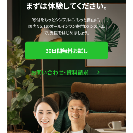
まずは体験してください。
寄付をもっとシンプルに、もっと自由に。
国内No.1のオールインワン寄付DXシステム
で、
支援をはじめましょう。
30日間無料お試し
お問い合わせ・資料請求