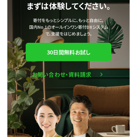
まずは体験してください。
寄付をもっとシンプルに、もっと自由に。
国内No.1のオールインワン寄付DXシステム
で、
支援をはじめましょう。
30日間無料お試し
お問い合わせ・資料請求