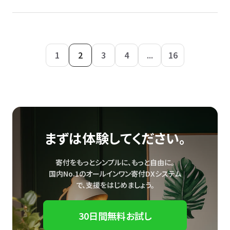
1
2
3
4
...
16
まずは体験してください。
寄付をもっとシンプルに、もっと自由に。
国内No.1のオールインワン寄付DXシステム
で、
支援をはじめましょう。
30日間無料お試し