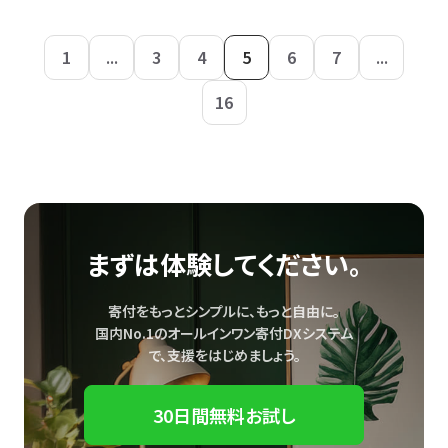
1
...
3
4
5
6
7
...
16
まずは体験してください。
寄付をもっとシンプルに、もっと自由に。
国内No.1のオールインワン寄付DXシステム
で、
支援をはじめましょう。
30日間無料お試し