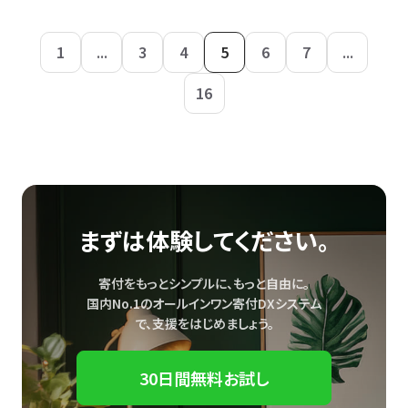
1
...
3
4
5
6
7
...
16
まずは体験してください。
寄付をもっとシンプルに、もっと自由に。
国内No.1のオールインワン寄付DXシステム
で、
支援をはじめましょう。
30日間無料お試し