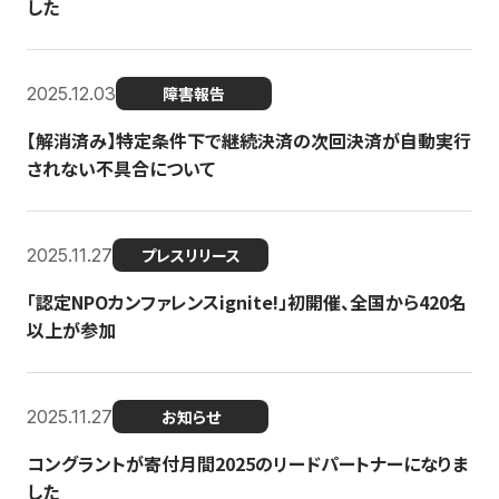
した
2025.12.03
障害報告
【解消済み】特定条件下で継続決済の次回決済が自動実行
されない不具合について
2025.11.27
プレスリリース
「認定NPOカンファレンスignite!」初開催、全国から420名
以上が参加
2025.11.27
お知らせ
コングラントが寄付月間2025のリードパートナーになりま
した