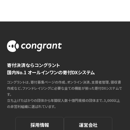
寄付決済ならコングラント
国内No.1 オールインワンの寄付DXシステム
コングラントは、寄付募集ページの作成、オンライン決済、支援者管理、領収書
作成など、ファンドレイジングに必要な全ての機能が揃った寄付DXシステムで
す。
立ち上げたばかりの団体から年間収入数十億円規模の団体まで、3,000以上
の非営利組織に選ばれています。
採用情報
運営会社