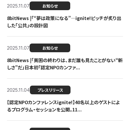
2025.11.07
お知らせ
8bitNews |「“夢は政策になる”—ignite!ピッチが炙り出
した「公共」の設計図
2025.11.07
お知らせ
8bitNews |「貧困の終わりは、まだ誰も見たことがない“新
しさ”だ」日本初「認定NPOカンファ...
2025.11.04
プレスリリース
【認定NPOカンファレンスignite!】40名以上のゲストによ
るプログラム・セッションを公開。11...