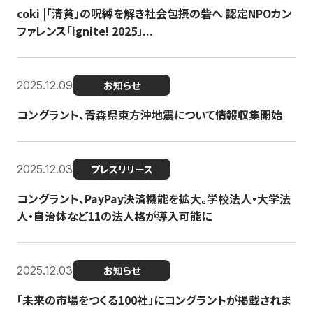
coki |「清貧」の呪縛を解き社会包摂の砦へ 認定NPOカン
ファレンス「ignite! 2025」...
2025.12.09
お知らせ
コングラント、青森県東方沖地震について情報収集開始
2025.12.03
プレスリリース
コングラント、PayPay決済機能を拡大。学校法人・大学法
人・自治体など11の法人格が導入可能に
2025.12.03
お知らせ
「未来の市場をつくる100社」にコングラントが掲載されま