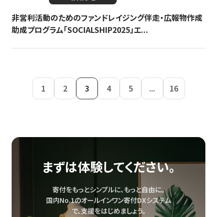
非営利活動のためのファンドレイジング伴走・広報物作成
助成プログラム「SOCIALSHIP2025」エ...
1
2
3
4
5
...
16
まずは体験してください。
寄付をもっとシンプルに、もっと自由に。
国内No.1のオールインワン寄付DXシステム
で、
支援をはじめましょう。