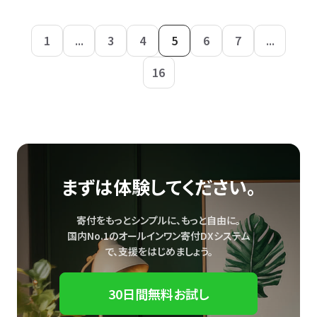
1
...
3
4
5
6
7
...
16
まずは体験してください。
寄付をもっとシンプルに、もっと自由に。
国内No.1のオールインワン寄付DXシステム
で、
支援をはじめましょう。
30日間無料お試し