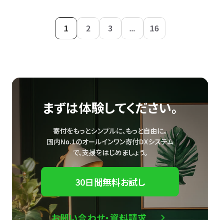
1
2
3
...
16
まずは体験してください。
寄付をもっとシンプルに、もっと自由に。
国内No.1のオールインワン寄付DXシステム
で、
支援をはじめましょう。
30日間無料お試し
お問い合わせ・資料請求