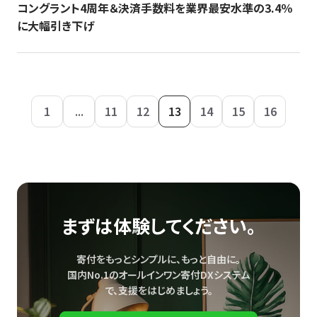
コングラント4周年＆決済手数料を業界最安水準の3.4％
に大幅引き下げ
1
...
11
12
13
14
15
16
まずは体験してください。
寄付をもっとシンプルに、もっと自由に。
国内No.1のオールインワン寄付DXシステム
で、
支援をはじめましょう。