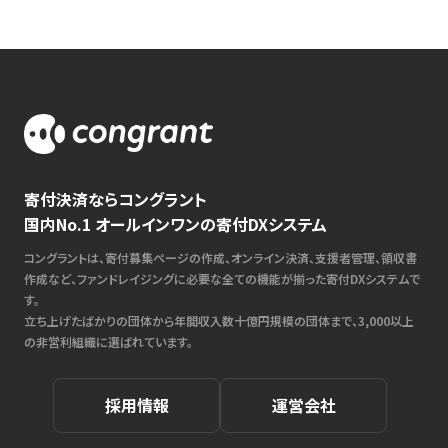
寄付決済ならコングラント
国内No.1 オールインワンの寄付DXシステム
コングラントは、寄付募集ページの作成、オンライン決済、支援者管理、領収書
作成など、ファンドレイジングに必要な全ての機能が揃った寄付DXシステムで
す。
立ち上げたばかりの団体から年間収入数十億円規模の団体まで、3,000以上
の非営利組織に選ばれています。
採用情報
運営会社