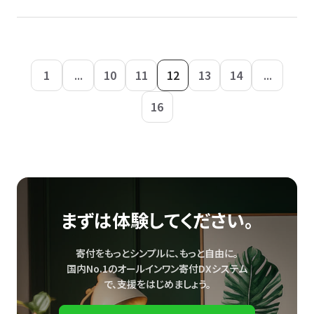
1
...
10
11
12
13
14
...
16
まずは体験してください。
寄付をもっとシンプルに、もっと自由に。
国内No.1のオールインワン寄付DXシステム
で、
支援をはじめましょう。