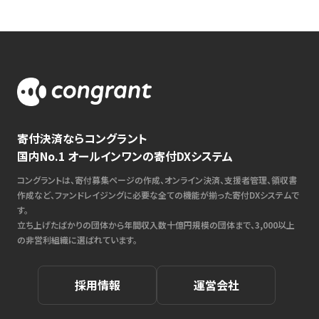
寄付決済ならコングラント
国内No.1 オールインワンの寄付DXシステム
コングラントは、寄付募集ページの作成、オンライン決済、支援者管理、領収書
作成など、ファンドレイジングに必要な全ての機能が揃った寄付DXシステムで
す。
立ち上げたばかりの団体から年間収入数十億円規模の団体まで、3,000以上
の非営利組織に選ばれています。
採用情報
運営会社