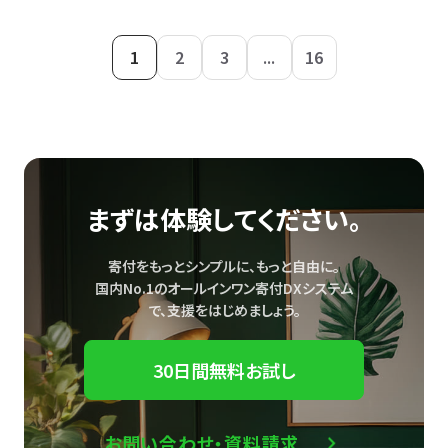
1
2
3
...
16
まずは体験してください。
寄付をもっとシンプルに、もっと自由に。
国内No.1のオールインワン寄付DXシステム
で、
支援をはじめましょう。
30日間無料お試し
お問い合わせ・資料請求