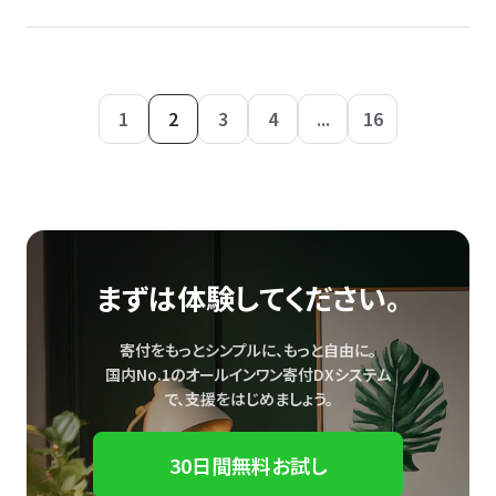
1
2
3
4
...
16
まずは体験してください。
寄付をもっとシンプルに、もっと自由に。
国内No.1のオールインワン寄付DXシステム
で、
支援をはじめましょう。
30日間無料お試し