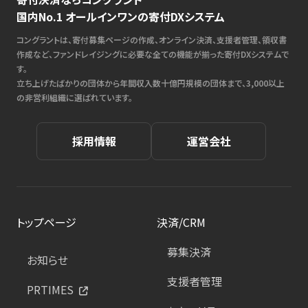
国内No.1 オールインワンの寄付DXシステム
コングラントは、寄付募集ページの作成、オンライン決済、支援者管理、領収書
作成など、ファンドレイジングに必要な全ての機能が揃った寄付DXシステムで
す。
立ち上げたばかりの団体から年間収入数十億円規模の団体まで、3,000以上
の非営利組織に選ばれています。
採用情報
運営会社
トップページ
決済/CRM
募集決済
お知らせ
支援者管理
PRTIMES