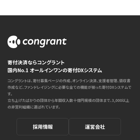
寄付決済ならコングラント
国内No.1 オールインワンの寄付DXシステム
コングラントは、寄付募集ページの作成、オンライン決済、支援者管理、領収書
作成など、ファンドレイジングに必要な全ての機能が揃った寄付DXシステムで
す。
立ち上げたばかりの団体から年間収入数十億円規模の団体まで、3,000以上
の非営利組織に選ばれています。
採用情報
運営会社