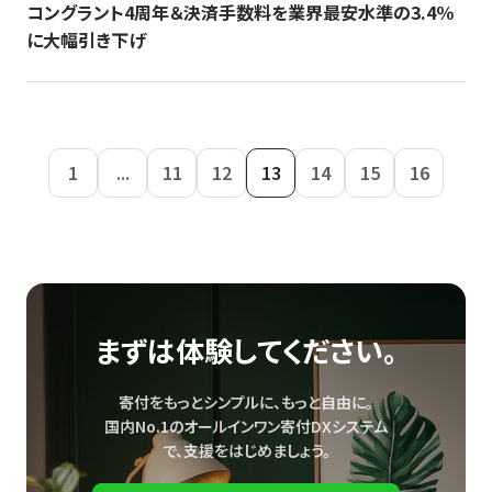
コングラント4周年＆決済手数料を業界最安水準の3.4％
に大幅引き下げ
1
...
11
12
13
14
15
16
まずは体験してください。
寄付をもっとシンプルに、もっと自由に。
国内No.1のオールインワン寄付DXシステム
で、
支援をはじめましょう。