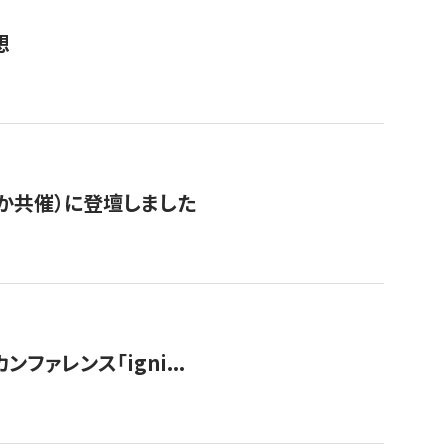
想
か共催）に登壇しました
ンファレンス「igni...