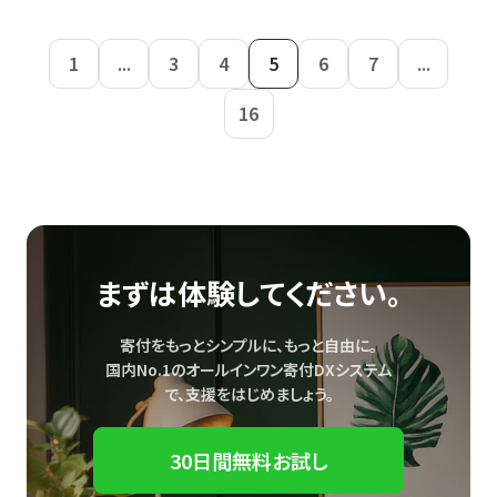
1
...
3
4
5
6
7
...
16
まずは体験してください。
寄付をもっとシンプルに、もっと自由に。
国内No.1のオールインワン寄付DXシステム
で、
支援をはじめましょう。
30日間無料お試し