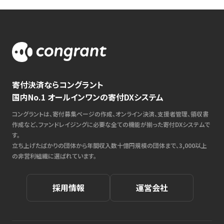
寄付決済ならコングラント
国内No.1 オールインワンの寄付DXシステム
コングラントは、寄付募集ページの作成、オンライン決済、支援者管理、領収書
作成など、ファンドレイジングに必要な全ての機能が揃った寄付DXシステムで
す。
立ち上げたばかりの団体から年間収入数十億円規模の団体まで、3,000以上
の非営利組織に選ばれています。
採用情報
運営会社