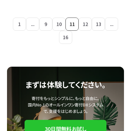
1
...
9
10
11
12
13
...
16
まずは体験してください。
寄付をもっとシンプルに、もっと自由に。
国内No.1のオールインワン寄付DXシステム
で、
支援をはじめましょう。
30日間無料お試し