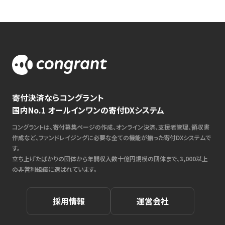
寄付決済ならコングラント
国内No.1 オールインワンの寄付DXシステム
コングラントは、寄付募集ページの作成、オンライン決済、支援者管理、領収書
作成など、ファンドレイジングに必要な全ての機能が揃った寄付DXシステムで
す。
立ち上げたばかりの団体から年間収入数十億円規模の団体まで、3,000以上
の非営利組織に選ばれています。
採用情報
運営会社