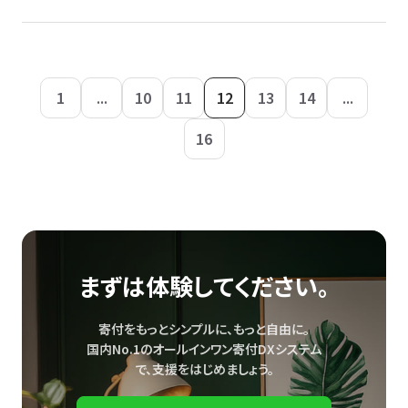
1
...
10
11
12
13
14
...
16
まずは体験してください。
寄付をもっとシンプルに、もっと自由に。
国内No.1のオールインワン寄付DXシステム
で、
支援をはじめましょう。