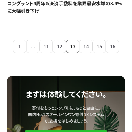
コングラント4周年＆決済手数料を業界最安水準の3.4％
に大幅引き下げ
1
...
11
12
13
14
15
16
まずは体験してください。
寄付をもっとシンプルに、もっと自由に。
国内No.1のオールインワン寄付DXシステム
で、
支援をはじめましょう。