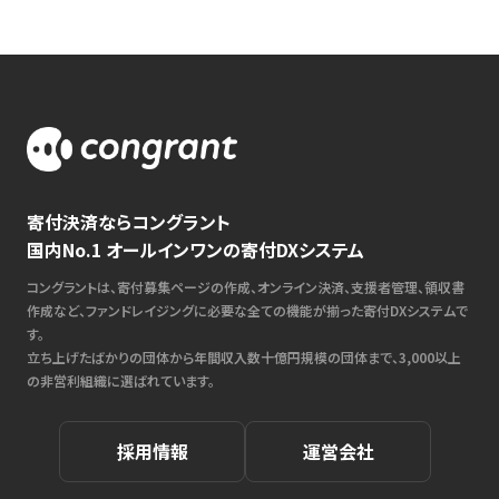
寄付決済ならコングラント
国内No.1 オールインワンの寄付DXシステム
コングラントは、寄付募集ページの作成、オンライン決済、支援者管理、領収書
作成など、ファンドレイジングに必要な全ての機能が揃った寄付DXシステムで
す。
立ち上げたばかりの団体から年間収入数十億円規模の団体まで、3,000以上
の非営利組織に選ばれています。
採用情報
運営会社