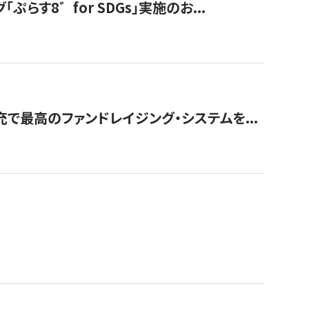
す8゛for SDGs」実施のお...
で最高のファンドレイジング・システムを...