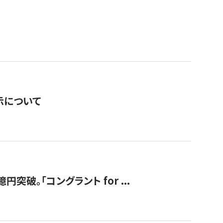
表示について
破。「コングラント for ...