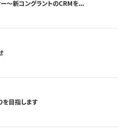
ナー〜新コングラントのCRMを...
せ
りを目指します