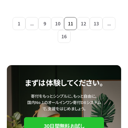
1
...
9
10
11
12
13
...
16
まずは体験してください。
寄付をもっとシンプルに、もっと自由に。
国内No.1のオールインワン寄付DXシステム
で、
支援をはじめましょう。
30日間無料お試し