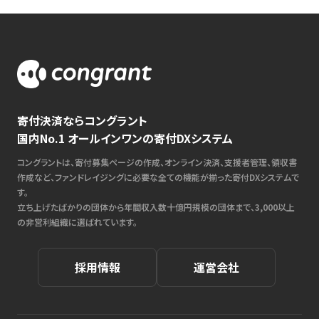
寄付決済ならコングラント
国内No.1 オールインワンの寄付DXシステム
コングラントは、寄付募集ページの作成、オンライン決済、支援者管理、領収書
作成など、ファンドレイジングに必要な全ての機能が揃った寄付DXシステムで
す。
立ち上げたばかりの団体から年間収入数十億円規模の団体まで、3,000以上
の非営利組織に選ばれています。
採用情報
運営会社