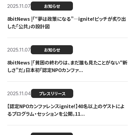
2025.11.07
お知らせ
8bitNews |「“夢は政策になる”—ignite!ピッチが炙り出
した「公共」の設計図
2025.11.07
お知らせ
8bitNews |「貧困の終わりは、まだ誰も見たことがない“新
しさ”だ」日本初「認定NPOカンファ...
2025.11.04
プレスリリース
【認定NPOカンファレンスignite!】40名以上のゲストによ
るプログラム・セッションを公開。11...