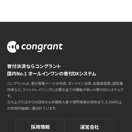
寄付決済ならコングラント
国内No.1 オールインワンの寄付DXシステム
コングラントは、寄付募集ページの作成、オンライン決済、支援者管理、領収書
作成など、ファンドレイジングに必要な全ての機能が揃った寄付DXシステムで
す。
立ち上げたばかりの団体から年間収入数十億円規模の団体まで、3,000以上
の非営利組織に選ばれています。
採用情報
運営会社