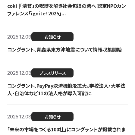
coki |「清貧」の呪縛を解き社会包摂の砦へ 認定NPOカン
ファレンス「ignite! 2025」...
2025.12.09
お知らせ
コングラント、青森県東方沖地震について情報収集開始
2025.12.03
プレスリリース
コングラント、PayPay決済機能を拡大。学校法人・大学法
人・自治体など11の法人格が導入可能に
2025.12.03
お知らせ
「未来の市場をつくる100社」にコングラントが掲載されま