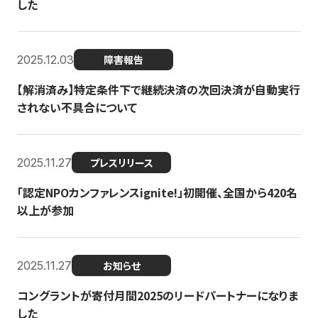
した
2025.12.03
障害報告
【解消済み】特定条件下で継続決済の次回決済が自動実行
されない不具合について
2025.11.27
プレスリリース
「認定NPOカンファレンスignite!」初開催、全国から420名
以上が参加
2025.11.27
お知らせ
コングラントが寄付月間2025のリードパートナーになりま
した