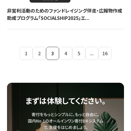
非営利活動のためのファンドレイジング伴走・広報物作成
助成プログラム「SOCIALSHIP2025」エ...
1
2
3
4
5
...
16
まずは体験してください。
寄付をもっとシンプルに、もっと自由に。
国内No.1のオールインワン寄付DXシステム
で、
支援をはじめましょう。