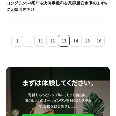
コングラント4周年＆決済手数料を業界最安水準の3.4％
に大幅引き下げ
1
...
11
12
13
14
15
16
まずは体験してください。
寄付をもっとシンプルに、もっと自由に。
国内No.1のオールインワン寄付DXシステム
で、
支援をはじめましょう。