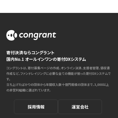
寄付決済ならコングラント
国内No.1 オールインワンの寄付DXシステム
コングラントは、寄付募集ページの作成、オンライン決済、支援者管理、領収書
作成など、ファンドレイジングに必要な全ての機能が揃った寄付DXシステムで
す。
立ち上げたばかりの団体から年間収入数十億円規模の団体まで、3,000以上
の非営利組織に選ばれています。
採用情報
運営会社