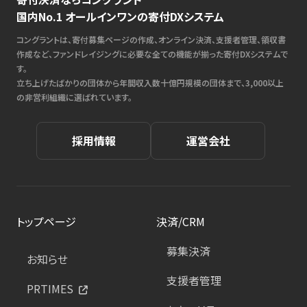
国内No.1 オールインワンの寄付DXシステム
コングラントは、寄付募集ページの作成、オンライン決済、支援者管理、領収書
作成など、ファンドレイジングに必要な全ての機能が揃った寄付DXシステムで
す。
立ち上げたばかりの団体から年間収入数十億円規模の団体まで、3,000以上
の非営利組織に選ばれています。
採用情報
運営会社
トップページ
決済/CRM
募集決済
お知らせ
支援者管理
PRTIMES