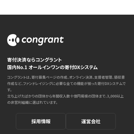
寄付決済ならコングラント
国内No.1 オールインワンの寄付DXシステム
コングラントは、寄付募集ページの作成、オンライン決済、支援者管理、領収書
作成など、ファンドレイジングに必要な全ての機能が揃った寄付DXシステムで
す。
立ち上げたばかりの団体から年間収入数十億円規模の団体まで、3,000以上
の非営利組織に選ばれています。
採用情報
運営会社