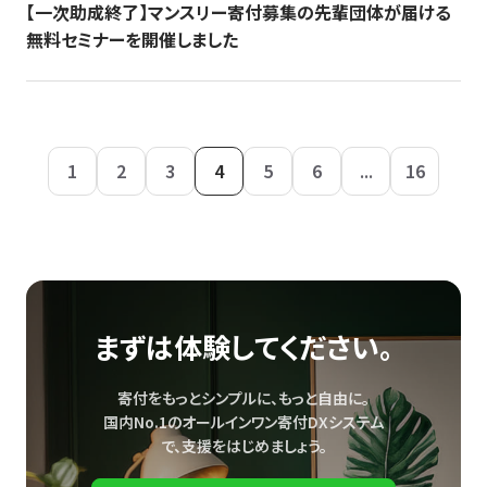
【一次助成終了】マンスリー寄付募集の先輩団体が届ける
無料セミナーを開催しました
1
2
3
4
5
6
...
16
まずは体験してください。
寄付をもっとシンプルに、もっと自由に。
国内No.1のオールインワン寄付DXシステム
で、
支援をはじめましょう。