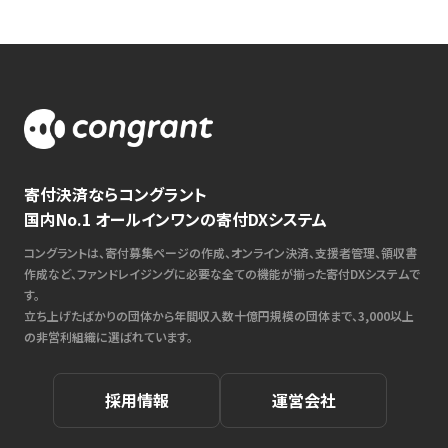
寄付決済ならコングラント
国内No.1 オールインワンの寄付DXシステム
コングラントは、寄付募集ページの作成、オンライン決済、支援者管理、領収書
作成など、ファンドレイジングに必要な全ての機能が揃った寄付DXシステムで
す。
立ち上げたばかりの団体から年間収入数十億円規模の団体まで、3,000以上
の非営利組織に選ばれています。
採用情報
運営会社