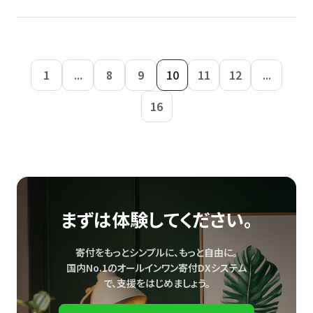
1
...
8
9
10
11
12
...
16
まずは体験してください。
寄付をもっとシンプルに、もっと自由に。
国内No.1のオールインワン寄付DXシステム
で、
支援をはじめましょう。