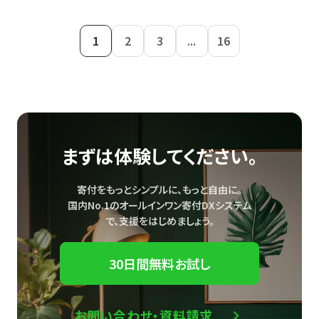
1
2
3
...
16
まずは体験してください。
寄付をもっとシンプルに、もっと自由に。
国内No.1のオールインワン寄付DXシステム
で、
支援をはじめましょう。
30日間無料お試し
お問い合わせ・資料請求