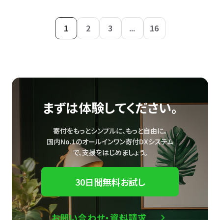
1
2
3
...
16
まずは体験してください。
寄付をもっとシンプルに、もっと自由に。
国内No.1のオールインワン寄付DXシステム
で、
支援をはじめましょう。
30日間無料お試し
お問い合わせ・資料請求