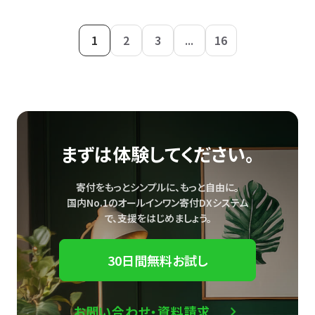
1
2
3
...
16
まずは体験してください。
寄付をもっとシンプルに、もっと自由に。
国内No.1のオールインワン寄付DXシステム
で、
支援をはじめましょう。
30日間無料お試し
お問い合わせ・資料請求