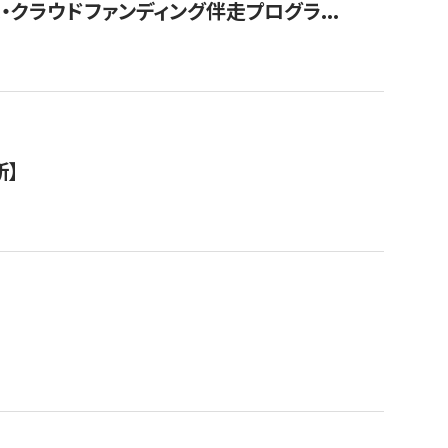
クラウドファンディング伴走プログラ...
新】